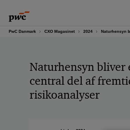
Skip
Skip
to
to
content
footer
PwC Danmark
CXO Magasinet
2024
Naturhensyn bl
Naturhensyn bliver 
central del af fremt
risikoanalyser