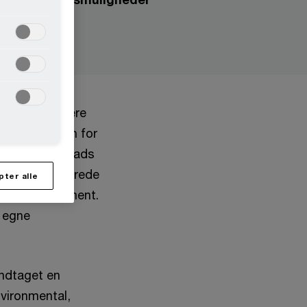
lt, der får mere
 at det inden for
Det vurderer Mads
 nyligt etablerede
pter alle
Asset Management.
s egne
indtaget en
nvironmental,