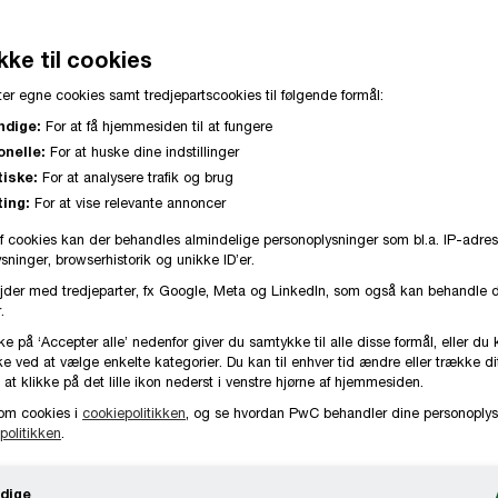
ke til cookies
 en afdeling, der skal sørge for at integrere 
er egne cookies samt tredjepartscookies til følgende formål:
fdelingens chef er Mads Steinmüller. Han spår
ndige:
For at få hjemmesiden til at fungere
onelle:
For at huske dine indstillinger
veau, som vi i dag kender fra klimaområdet. V
tiske:
For at analysere trafik og brug
orberede sig.
ing:
For at vise relevante annoncer
f cookies kan der behandles almindelige personoplysninger som bl.a. IP-adres
ninger, browserhistorik og unikke ID’er.
jder med tredjeparter, fx Google, Meta og LinkedIn, som også kan behandle 
.
Pointer fra artiklen
ke på ‘Accepter alle’ nedenfor giver du samtykke til alle disse formål, eller du 
e ved at vælge enkelte kategorier. Du kan til enhver tid ændre eller trække d
 at klikke på det lille ikon nederst i venstre hjørne af hjemmesiden.
om cookies i
cookiepolitikken
, og se hvordan PwC behandler dine personoplys
Kommende regulering kan give
politikken
.
virksomheder udfordringer
dige