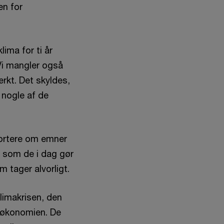
en for
ima for ti år
 Vi mangler også
rkt. Det skyldes,
e nogle af de
pportere om emner
s som de i dag gør
 tager alvorligt.
klimakrisen, den
g økonomien. De