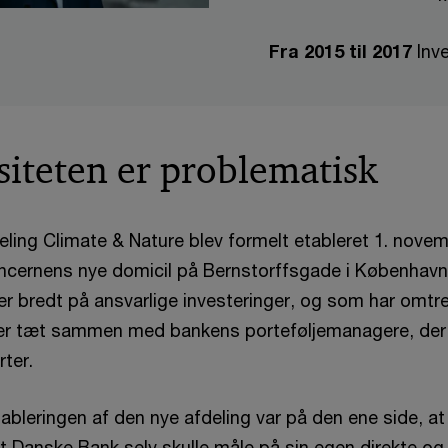
Fra 2015 til 2017
Inv
iteten er problematisk
ling Climate & Nature blev formelt etableret 1. nove
ncernens nye domicil på Bernstorffsgade i København 
er bredt på ansvarlige investeringer, og som har omtre
er tæt sammen med bankens porteføljemanagere, der 
ter.
ableringen af den nye afdeling var på den ene side, at
t Danske Bank selv skulle måle på sin egen direkte og 