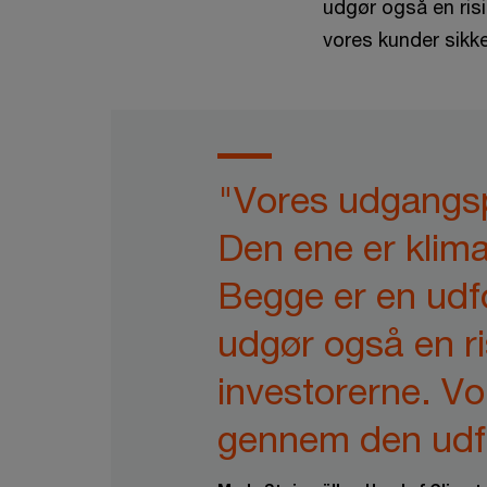
udgør også en risi
vores kunder sikk
"Vores udgangspu
Den ene er klima
Begge er en udf
udgør også en r
investorerne. Vor
gennem den udfo