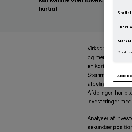
hurtigt
Statist
Funktio
Market
Virksomheders dire
Cookiepo
og mere opmærksom
en kort årrække po
Steinmüller. Han h
Accepte
afdeling Climate 
Afdelingen har bl
investeringer med
Analyser af invest
sekundær position