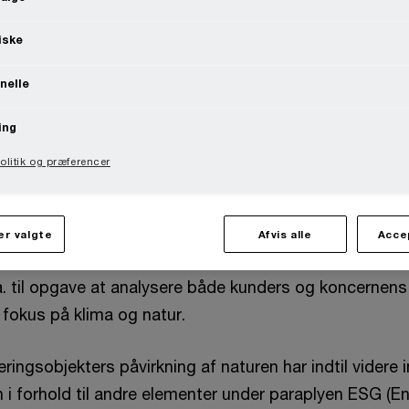
iske
nelle
ing
kte og indirekte påvirkning af naturen er et problemfe
litik og præferencer
hed. Problemfeltet er ikke nyt, men meget tyder på,
tentielt vil fylde lige så meget som klimapåvirkning. 
ar siden slutningen af sidste år stået i spidsen for den
r valgte
Afvis alle
Acce
& Nature, der er en del af Danske Banks afdeling for 
.a. til opgave at analysere både kunders og koncernen
 fokus på klima og natur.
eringsobjekters påvirkning af naturen har indtil videre 
 i forhold til andre elementer under paraplyen ESG (E