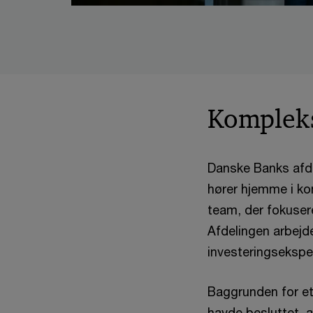
Kompleks
Danske Banks afde
hører hjemme i ko
team, der fokuser
Afdelingen arbejd
investeringseksper
Baggrunden for et
havde besluttet, a