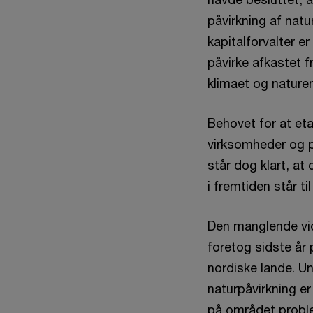
påvirkning af nat
kapitalforvalter e
påvirke afkastet f
klimaet og naturen
Behovet for at et
virksomheder og po
står dog klart, at
i fremtiden står ti
Den manglende vi
foretog sidste år
nordiske lande. U
naturpåvirkning er
på området probl