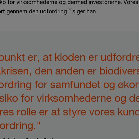
ko for virksomhederne og dermed investorerne. Vores r
ert gennem den udfordring,” siger han.
nkt er, at kloden er udfordret
krisen, den anden er biodivers
ordring for samfundet og øko
isiko for virksomhederne og 
es rolle er at styre vores kund
rdring."