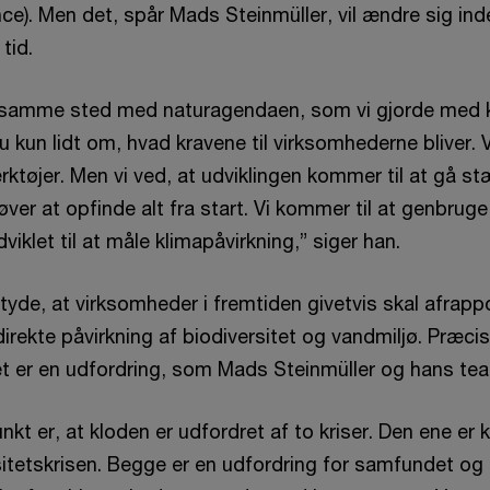
e). Men det, spår Mads Steinmüller, vil ændre sig ind
tid.
is samme sted med naturagendaen, som vi gjorde med kl
u kun lidt om, hvad kravene til virksomhederne bliver.
tøjer. Men vi ved, at udviklingen kommer til at gå stæ
høver at opfinde alt fra start. Vi kommer til at genbrug
dviklet til at måle klimapåvirkning,” siger han.
betyde, at virksomheder i fremtiden givetvis skal afra
irekte påvirkning af biodiversitet og vandmiljø. Præci
et er en udfordring, som Mads Steinmüller og hans team
t er, at kloden er udfordret af to kriser. Den ene er 
sitetskrisen. Begge er en udfordring for samfundet o