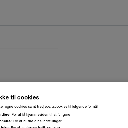
ke til cookies
er egne cookies samt tredjepartscookies til følgende formål:
ndige:
For at få hjemmesiden til at fungere
onelle:
For at huske dine indstillinger
tiske:
For at analysere trafik og brug