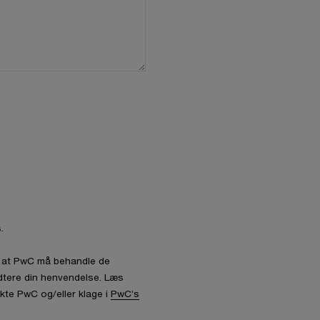
.
l, at PwC må behandle de
dtere din henvendelse. Læs
kte PwC og/eller klage i
PwC’s