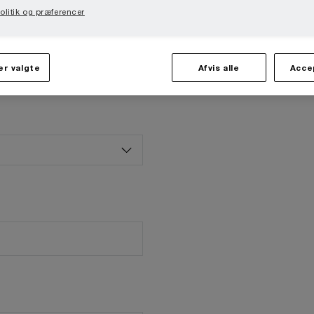
litik og præferencer
r valgte
Afvis alle
Acce