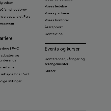
givelser
Vores ledelse
wC's nyhedsbrev
Vores partnere
hvervspanelet Puls
Vores kontorer
resserum
Årsrapport
Kontakt os
arriere
Events og kurser
rriere i PwC
raduates og
Konferencer, kåringer og
turderende
arrangementer
r erfarne
Kurser
t arbejde hos PwC
dige stillinger