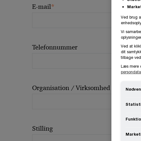
*
E-mail
Market
Ved brug a
enhedsoplys
Vi samarbe
oplysninger
Telefonnummer
Ved at klik
dit samtykk
tilbage ved
Læs mere 
persondata
Organisation / Virksomhed
Nødven
Statist
Funktio
Stilling
Market