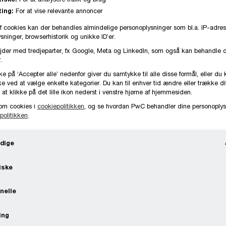
ing:
For at vise relevante annoncer
f cookies kan der behandles almindelige personoplysninger som bl.a. IP-adres
ninger, browserhistorik og unikke ID’er.
jder med tredjeparter, fx Google, Meta og LinkedIn, som også kan behandle 
.
ke på ‘Accepter alle’ nedenfor giver du samtykke til alle disse formål, eller du 
e ved at vælge enkelte kategorier. Du kan til enhver tid ændre eller trække d
 at klikke på det lille ikon nederst i venstre hjørne af hjemmesiden.
om cookies i
cookiepolitikken
, og se hvordan PwC behandler dine personoplys
politikken
.
dige
iske
nelle
ing