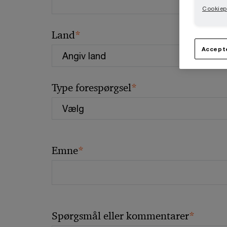
Cookiepo
*
Land
Accepte
*
Type forespørgsel
*
Emne
*
Spørgsmål eller kommentarer