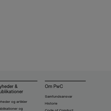
yheder &
Om PwC
ublikationer
Samfundsansvar
heder og artikler
Historie
blikationer og
Code of Conduct