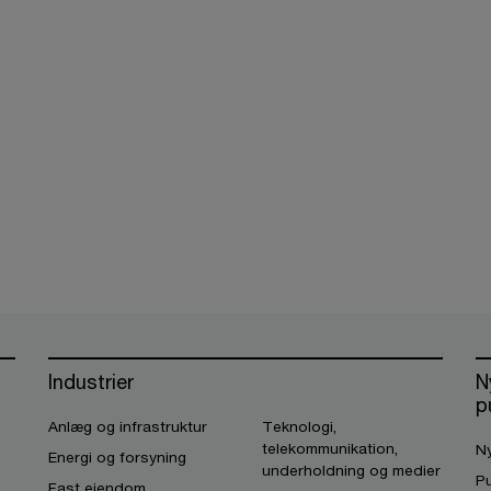
Industrier
N
p
Anlæg og infrastruktur
Teknologi,
telekommunikation,
Ny
Energi og forsyning
underholdning og medier
Pu
Fast ejendom