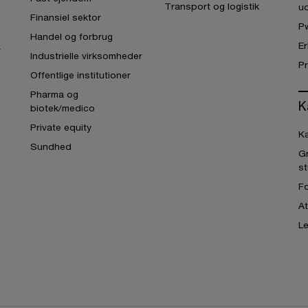
Transport og logistik
ud
Finansiel sektor
P
Handel og forbrug
Er
r
Industrielle virksomheder
P
Offentlige institutioner
Pharma og
K
biotek/medico
Private equity
Ka
Sundhed
G
s
Fo
A
Le