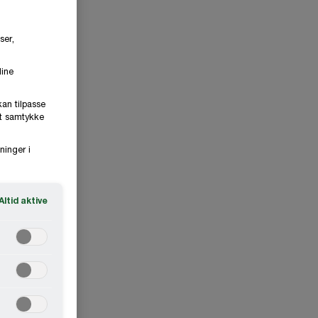
ser,
dine
kan tilpasse
it samtykke
ninger i
Altid aktive